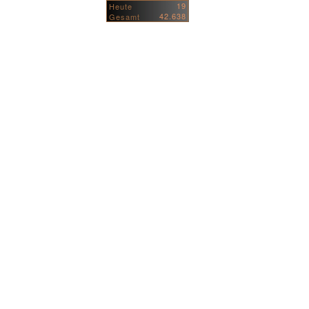
19
Heute
42.638
Gesamt