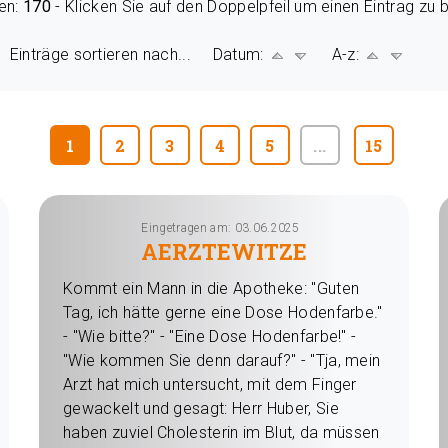
en:
170
- Klicken Sie auf den Doppelpfeil um einen Eintrag zu 
Einträge sortieren nach... Datum:
A-z:
1
2
3
4
5
...
15
Eingetragen am: 03.06.2025
AERZTEWITZE
Kommt ein Mann in die Apotheke: "Guten
Tag, ich hätte gerne eine Dose Hodenfarbe."
- "Wie bitte?" - "Eine Dose Hodenfarbe!" -
"Wie kommen Sie denn darauf?" - "Tja, mein
Arzt hat mich untersucht, mit dem Finger
gewackelt und gesagt: Herr Huber, Sie
haben zuviel Cholesterin im Blut, da müssen