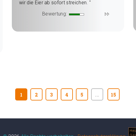
wir die Eier ab sofort streichen. "
Bewertung:
1
2
3
4
5
...
15