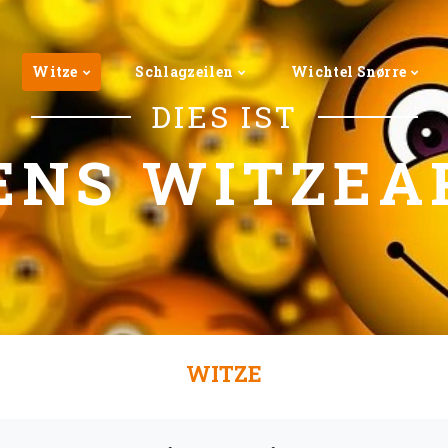
Witze
Schlagzeilen
Wichtel Snørre
DIES IST
ENS WITZEA
WITZE