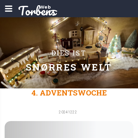
Torbens
Web
DIES IST
SNØRRES WELT
4. ADVENTSWOCHE
20241222