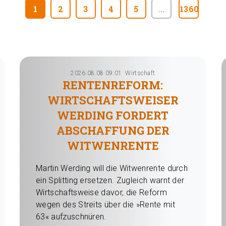
1
2
3
4
5
...
1360
2026.08.08 09:01
Wirtschaft
RENTENREFORM:
WIRTSCHAFTSWEISER
WERDING FORDERT
ABSCHAFFUNG DER
WITWENRENTE
Martin Werding will die Witwenrente durch
ein Splitting ersetzen. Zugleich warnt der
Wirtschaftsweise davor, die Reform
wegen des Streits über die »Rente mit
63« aufzuschnüren.