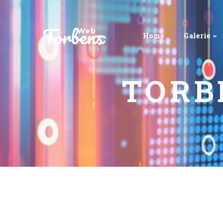
Torbens
Web
Home
Galerie
TORB