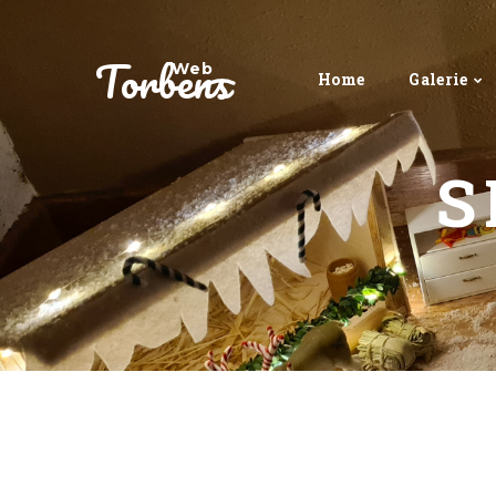
Torbens
Web
Home
Galerie
S