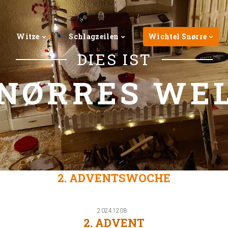
Witze
Schlagzeilen
Wichtel Snørre
DIES IST
NØRRES WE
2. ADVENTSWOCHE
20241208
2. ADVENT