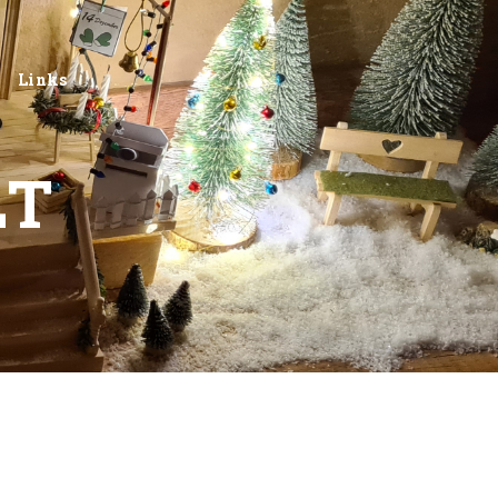
Links
LT