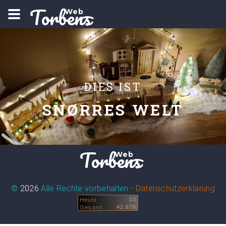
Torbens
Web
DIES IST
SNØRRES WELT
Torbens
Web
©
2026
Alle Rechte vorbehalten -
Datenschutzerklärung