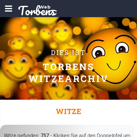
Torbens
Web
DIES IST
TORBENS
WITZEARCHIV
WITZE
Witze gefunden:
757
- Klicken Sie auf den Doppelpfeil um